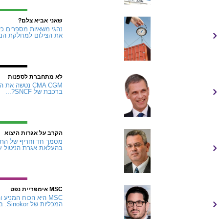
שאני אביא צלם?
נהגי משאיות מספרים כי
את הצילום למחלקת הנזק
לא מתחברת לספנות
ברכבת של SNCF?...
הקרב על אגרות היצוא
מסמך חד וחריף של התא
בהעלאת אגרת הניטול על היצוא האווירי ב-7%
MSC אימפריית נפט
המכליות של Sinokor. ברוקרים מגדירים את מה שקרה מתחילת 2026 כאירוע...