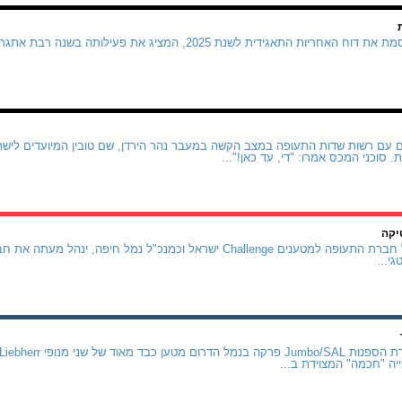
חברת נמל אשדוד מפרסמת את דוח האחריות התאגידית לשנת 2025, המציג א
 סוכני המכס אמרו: "די, עד כאן!"...
יקה
אודי שרון, שכיהן כמנכ"ל חברת התעופה למטענים Challenge ישראל וכמנכ"ל נ
י...