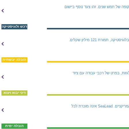
פה של חמש שנים. זהו צעד נוסף ביישום
רכש ולוגיסטיקה
גולד בונד רוכשת את פעילותה העסקית של שחם-גיא, העוסקת בהובלת ציוד כבד, בעבודות מנוף, באחסנה ובלוגיסטיקה, תמורת 121 מיליון שקלים.
הובלה יבשתית
זות, בפרט של רכבי עבודה עם ציוד
דיני יבוא ויצוא
חברת הספנות SeaLead הכריזה על פירוק מרצון, שבועות ספורים לאחר שספגה מכה אנושה מהעיצומים האמריקניים. SeaLead אינה מוכרת לכל
הובלה ימית