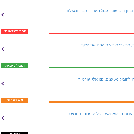
. דיון משפטי בוחן היכן עובר גבול האחריות בין המשלח
סחר בינלאומי
שם Ro Marine התגלתה כחברת קש. היא טענה שהיא מבטחת למעלה מ-250 מכליות, אך שני אירועים הפכו את הזיוף
הובלה ימית
כבר קיים: "יש מסלולים שדרכם ניתן להוביל מטענים. פנו אליי עורכי דין
משפט ימי
אחסנה, הוא פגע בשלוש מכוניות חדשות,