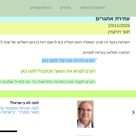
הרשמה לניוזלטר
מדורים
כניסה למנויים
עתירת אתגרים
23/11/2025
חנוך ויניקמין
השיחות בענף היו סביב השאלה האם תצליח צים לרשום רווח ברבעון השלישי של שנת 2025. עכשיו כבר לא צריך לנחש, אבל למה היו היסוסים? הרבעון היה מאוד מאתגר בהיבט הניהולי. הבה נמנה כמה אתגרים.
הכתבה המלאה בגרסה למנויים.
-
רוצים להיות מנויים? לחצו כאן
רוצים לקרוא את המשך הכתבה? לחצו כאן
רוצים לקבל את כותרות החדשות כל יום למייל שלכם ח
למה לא בישראל?
למה חברות הספנות עדיי
מאור מסביר: "בישראל ה