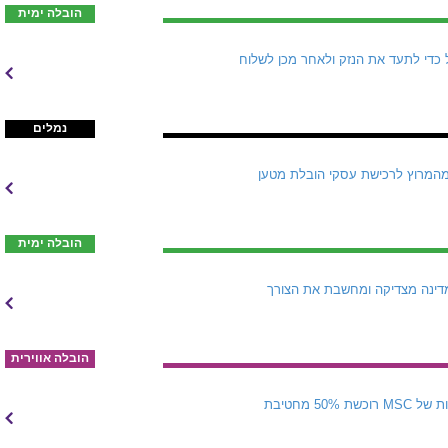
הובלה ימית
 כדי לתעד את הנזק ולאחר מכן לשלוח
נמלים
נקית הספנות הצרפתית נסוגה מהמרוץ לרכישת עסקי הובלת מטען
הובלה ימית
דינה מצדיקה ומחשבת את הצורך
הובלה אווירית
MSC היא הכוח המניע והמממן מאחורי מסע ההצטיידות חסר התקדים של Sinokor הקוריאנית. זרוע ההשקעות של MSC רוכשת 50% מחטיבת