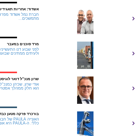
אשדוד: אחריות תאגידית
מתמשכים...
מרד סוכנים במעבר
ולעיתים ממתינים שבועות.
שרון מנכ"ל דואר לוגיסט
הוא חלק ממהלך אסטרטג
בורכרד פרקה מטען כבד
כללי. ה-PAULA היא אונייה "חכמה" המצוידת ב...