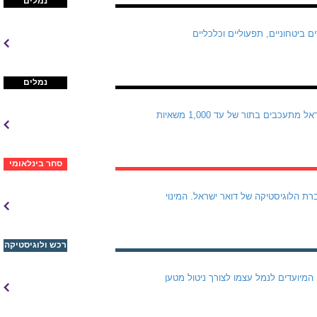
נמלים
ת פעילותה בשנה רבת אתגרים ביטחוניים, תפעוליים וכלכליים
נמלים
לפני שבוע דנו התעשיינים עם רשות שדות התעופה במצב הקשה במעבר נהר הירדן, שם טובין המיועדים לישראל מתעכבים בתור של עד 1,000 משאיות
סחר בינלאומי
מל חיפה, ינהל מעתה את חברת הלוגיסטיקה של דואר ישראל. המינוי
רכש ולוגיסטיקה
האונייה PAULA של חברת הספנות Jumbo/SAL פרקה בנמל הדרום מטען כבד מאוד של שני מנופי Liebherr המיועדים לנמל עצמו לצורך ניטול מטען