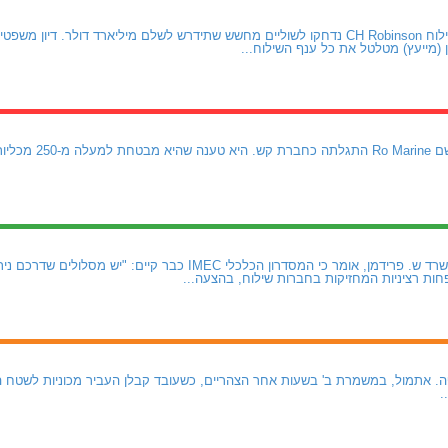
תוצאותיה של חברת השילוח CH Robinson נדחקו לשוליים מחשש שתידרש לשלם מיליארד דולר
 (מייעץ) מטלטל את כל ענף השילוח...
חברת ביטוח נורווגית ב
עו"ד רועי כהן, שותף במשרד ש. פרידמן, אומר כי המסדרון הכלכלי IMEC 
חות רציניות המחזיקות בחברות שילוח, בהצעה...
. אתמול, במשמרת ב' בשעות אחר הצהריים, כשעובד קבלן העביר מכוניות לשטח ה
.