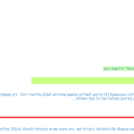
ינם? הירשמו כאן
תוצאותיה של חברת השילוח CH Robinson נדחקו לשוליים מחשש שתידרש לשלם מיליארד דולר
 (מייעץ) מטלטל את כל ענף השילוח...
חברת ביטוח נורווגית ב