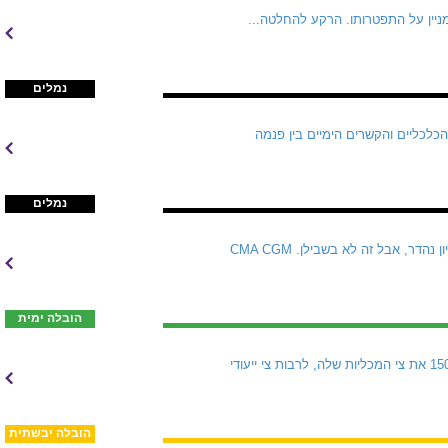
מניין על התפטרותו. הרקע להחלטה...
נמלים
הכלכליים והקשרים הימיים בין פנמה
נמלים
CMA CGM לומדת כעת את מה שכל חברות הספנות שניסו לטבול משוט בענף הלוגיסטיקה כבר שכחו  הרעיון נהדר, אבל זה לא בשבילן. CMA CGM
הובלה ימית
ש.ל.ח, מקבוצת גדות, ממשיכה להרחיב את פעילותה בענף האנרגיה בהובלת גפ"ם (LPG). גדות הגדילה ל-150 את צי המכליות שלה, לרבות צי ייעודי
הובלה יבשתית