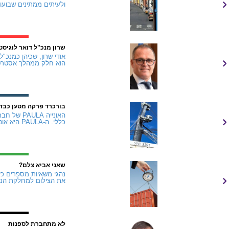
ולעיתים ממתינים שבועות.
שרון מנכ"ל דואר לוגיסט
הוא חלק ממהלך אסטרטג
בורכרד פרקה מטען כבד
כללי. ה-PAULA היא אונייה "חכמה" המצוידת ב...
שאני אביא צלם?
נהגי משאיות מספרים כי
את הצילום למחלקת הנזק
לא מתחברת לספנות