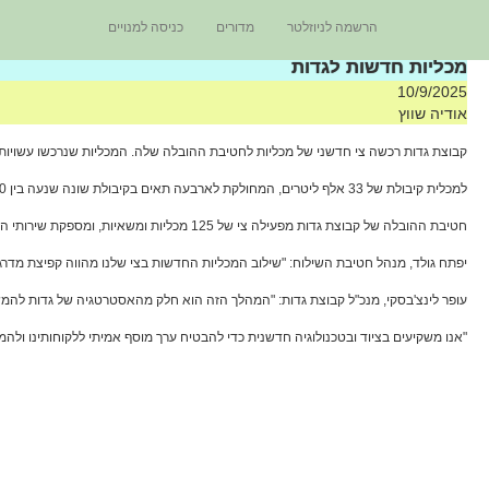
הרשמה לניוזלטר
מדורים
כניסה למנויים
מכליות חדשות לגדות
10/9/2025
אודיה שווץ
קבוצת גדות רכשה צי חדשני של מכליות לחטיבת ההובלה שלה. המכליות שנרכשו עשויות
למכלית קיבולת של 33 אלף ליטרים, המחולקת לארבעה תאים בקיבולת שונה שנעה בין 5,000 לבין 15,000 ליטרים. שילוב זה מבטיח תפעול גמיש, בטוח ויעיל לטובת הלקוח.
חטיבת ההובלה של קבוצת גדות מפעילה צי של 125 מכליות ומשאיות, ומספקת שירותי הובלה ולוגיסטיקה מתקדמים למוצרי אנרגיה, כימיקלים וחומרים מסוכנים בכל רחבי ישראל.
יפתח גולד, מנהל חטיבת השילוח: "שילוב המכליות החדשות בצי שלנו מהווה קפיצת מדרגה
עופר לינצ'בסקי, מנכ"ל קבוצת גדות: "המהלך הזה הוא חלק מהאסטרטגיה של גדות להמשי
"אנו משקיעים בציוד ובטכנולוגיה חדשנית כדי להבטיח ערך מוסף אמיתי ללקוחותינו ול