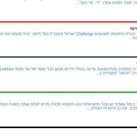
 סוכני המכס אמרו: "די, עד כאן!"...
יקה
אודי שרון, שכיהן כמנכ"ל חברת התעופה למטענים Challenge ישראל וכמנכ"ל נ
י...
 בנמל אשדוד יש נוהל חדש שלפיו נהג המוציא מכולה נדרש לצלם אותה בשטח הנמל
ים. את בן הרוש זה הצחיק....