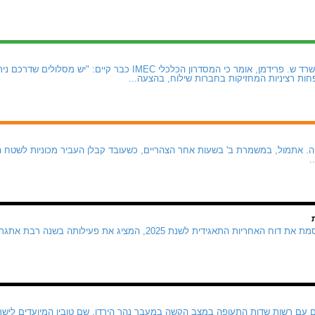
עו"ד רועי כהן, שותף במשרד ש. פרידמן, אומר כי המסדרון הכלכלי IMEC 
חות רציניות המחזיקות בחברות שילוח, בהצעה...
. אתמול, במשמרת ב' בשעות אחר הצהריים, כשעובד קבלן העביר מכוניות לשטח ה
.
חברת נמל אשדוד מפרסמת את דוח האחריות התאגידית לשנת 2025, המציג א