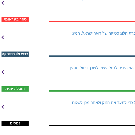
סחר בינלאומי
מל חיפה, ינהל מעתה את חברת הלוגיסטיקה של דואר ישראל. המינוי
רכש ולוגיסטיקה
האונייה PAULA של חברת הספנות Jumbo/SAL פרקה בנמל הדרום מטען כבד מאוד של שני מנופי Liebherr המיועדים לנמל עצמו לצורך ניטול מטען
הובלה ימית
 כדי לתעד את הנזק ולאחר מכן לשלוח
נמלים