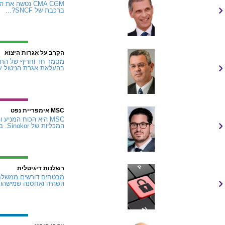
ברכבת של SNCF?...
הקרב על אגרות היצוא
מסמך חד וחריף של התא
בהעלאת אגרת הניטול על היצוא האווירי ב-7%
MSC אימפריית נפט
המכליות של Sinokor. ברוקרים מגדירים את מה שקרה מתחילת 2026 כאירוע...
רשלנות דיגיטלית
מבטחים דורשים ממשלחים
השהיה ואחסנה שמישהו י