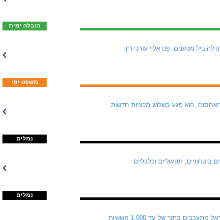
הובלה ימית
כבר קיים: "יש מסלולים שדרכם ניתן להוביל מטענים. פנו אליי עורכי דין
משפט ימי
אחסנה, הוא פגע בשלוש מכוניות חדשות,
נמלים
ת פעילותה בשנה רבת אתגרים ביטחוניים, תפעוליים וכלכליים
נמלים
לפני שבוע דנו התעשיינים עם רשות שדות התעופה במצב הקשה במעבר נהר הירדן, שם טובין המיועדים לישראל מתעכבים בתור של עד 1,000 משאיות