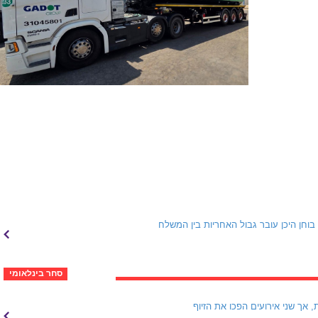
. דיון משפטי בוחן היכן עובר גבול האחריות בין המשלח
סחר בינלאומי
שם Ro Marine התגלתה כחברת קש. היא טענה שהיא מבטחת למעלה מ-250 מכליות, אך שני אירועים הפכו את הזיוף