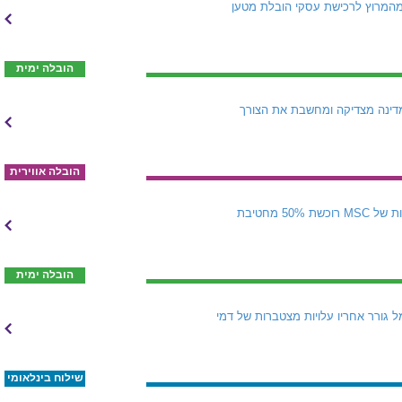
נקית הספנות הצרפתית נסוגה מהמרוץ לרכישת עסקי הובלת מטען
הובלה ימית
דינה מצדיקה ומחשבת את הצורך
הובלה אווירית
MSC היא הכוח המניע והמממן מאחורי מסע ההצטיידות חסר התקדים של Sinokor הקוריאנית. זרוע ההשקעות של MSC רוכשת 50% מחטיבת
הובלה ימית
 גורר אחריו עלויות מצטברות של דמי
שילוח בינלאומי