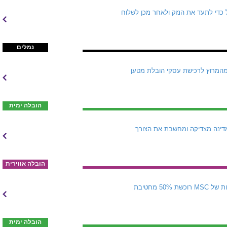
 כדי לתעד את הנזק ולאחר מכן לשלוח
נמלים
נקית הספנות הצרפתית נסוגה מהמרוץ לרכישת עסקי הובלת מטען
הובלה ימית
דינה מצדיקה ומחשבת את הצורך
הובלה אווירית
MSC היא הכוח המניע והמממן מאחורי מסע ההצטיידות חסר התקדים של Sinokor הקוריאנית. זרוע ההשקעות של MSC רוכשת 50% מחטיבת
הובלה ימית