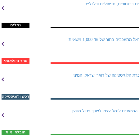
ת פעילותה בשנה רבת אתגרים ביטחוניים, תפעוליים וכלכליים
נמלים
לפני שבוע דנו התעשיינים עם רשות שדות התעופה במצב הקשה במעבר נהר הירדן, שם טובין המיועדים לישראל מתעכבים בתור של עד 1,000 משאיות
סחר בינלאומי
מל חיפה, ינהל מעתה את חברת הלוגיסטיקה של דואר ישראל. המינוי
רכש ולוגיסטיקה
האונייה PAULA של חברת הספנות Jumbo/SAL פרקה בנמל הדרום מטען כבד מאוד של שני מנופי Liebherr המיועדים לנמל עצמו לצורך ניטול מטען
הובלה ימית