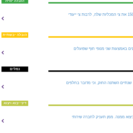
הובלה ימית
ש.ל.ח, מקבוצת גדות, ממשיכה להרחיב את פעילותה בענף האנרגיה בהובלת גפ"ם (LPG). גדות הגדילה ל-150 את צי המכליות שלה, לרבות צי ייעודי
הובלה יבשתית
נים באמצעות שני מנופי חוף שפועלים
נמלים
שנתיים השתנה החוק, וכי מדובר בחלפים
דיני יבוא ויצוא
ישראל וביצוא ממנה. ממן תעניק לחברה שירותי