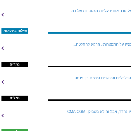
 גורר אחריו עלויות מצטברות של דמי
שילוח בינלאומי
מניין על התפטרותו. הרקע להחלטה...
נמלים
הכלכליים והקשרים הימיים בין פנמה
נמלים
CMA CGM לומדת כעת את מה שכל חברות הספנות שניסו לטבול משוט בענף הלוגיסטיקה כבר שכחו  הרעיון נהדר, אבל זה לא בשבילן. CMA CGM