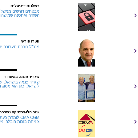
רשלנות דיגיטלית
מבטחים דורשים ממשלחים
השהיה ואחסנה שמישהו י
ווטרו פורש
מנכ"ל חברת תעבורה ימית
שגריר פנמה באשדוד
שגריר פנמה בישראל, עזר
לישראל. כהן הוא מסוג 
שוב הלוגיסטיקה נשרכת
צומחת בזכות הובלה ימית ומסופי נמל, אך stics