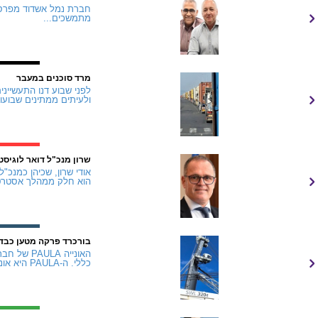
מתמשכים...
מרד סוכנים במעבר
ולעיתים ממתינים שבועות.
שרון מנכ"ל דואר לוגיסט
הוא חלק ממהלך אסטרטג
בורכרד פרקה מטען כבד
כללי. ה-PAULA היא אונייה "חכמה" המצוידת ב...