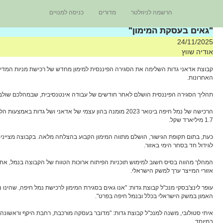
הרשמה לניוזלטר
מדורים
כניסה למנויים
"גאים בעסקת המימון"
24/11/2025
אודיה שווץ
האחרונות.
תהליך הסגירה הפיננסית הושלם לאחר חודשים של עבודה אינטנסיבית, שבמהלכם שולבו מקורות מימון מישראל ומהעולם. 30% מהמימון או 830 מיליון שקל גויסו בישראל בהובלת בנ
1.7 מיליארד שקל.
כעת, בתום תקופת הגישור, הושלם מתווה המימון הקבוע בהצלחה מלאה. בקבוצה מציינים
לגידול חד בסחר הימי באזור.
המהלך מהווה בסיס חשוב למימוש תוכניות הפיתוח ארוכות הטווח של הקבוצה בנמל, אחד 
אזורי המייצר ערך למשק הישראלי.
עופר לינצ'בסקי מנכ"ל קבוצת גדות: "אנו גאים בסגירת המימון לרכישת נמל חיפה, שהי
האמון במשק הישראלי בכלל ובנמל חיפה בפרט".
איתי סטולובי, משנה למנכ"ל קבוצת גדות: "מדובר בעסקה מורכבת, רחבת היקף וראשונה 
במיוחד.