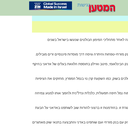
נגישות
של 2.8 מיליארד שקל. היקף המימון ומבנה העסקה הופכים אותה לאחד מתהליכי המימון הבולטים שנעשו בישראל בשנים
קל מקונסורציום מקומי שכלל את בנק מזרחי-טפחות, הבנק הבינלאומי, מיטב ואיילון בתוספת הלוואת בעלים של אדאני בהיקף
כים בשוק, כמו השקעת קרן נוי בנמל המפרץ, מחזקים את הציפיות
 נמל חיפה תפעולית, כלכלית ונדל"נית ולהפוך אותו למנוע צמיחה
ת זו. בהזדמנות זו ברצוני להודות שוב לשותפנו באדאני על הבעת
דוק עם בנק מזרחי ועם שותפינו באדני והתבצעה בתנאי שוק מאתגרים