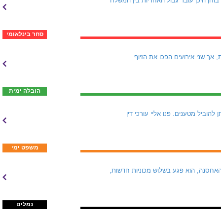
. דיון משפטי בוחן היכן עובר גבול האחריות בין המשלח
סחר בינלאומי
שם Ro Marine התגלתה כחברת קש. היא טענה שהיא מבטחת למעלה מ-250 מכליות, אך שני אירועים הפכו את הזיוף
הובלה ימית
כבר קיים: "יש מסלולים שדרכם ניתן להוביל מטענים. פנו אליי עורכי דין
משפט ימי
אחסנה, הוא פגע בשלוש מכוניות חדשות,
נמלים