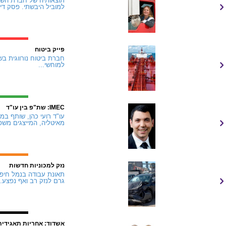
למוביל היבשתי. פסק דין
פייק ביטוח
למוחשי...
IMEC: שת"פ בין עו"ד
מאיטליה, המייצגים משפ
נזק למכוניות חדשות
תאונת עבודה בנמל חיפה
גרם לנזק רב ואף נפצע..
אשדוד: אחריות תאגידית