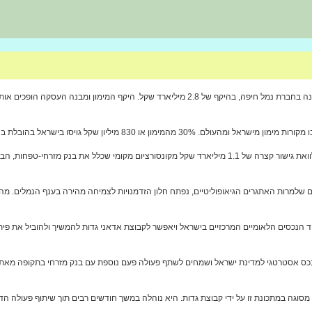
קבוצת אדאני גדות השלימה את הסגירה הפיננסית למימון מחדש של רכישת מניות המדינה בחברת נמל חיפה, בהיקף 
ק מזרחי-טפחות והיתרה גויסה דרך מוסדות פיננסיים זרים מובילים.
הרכישה של נמל חיפה בינואר 2023 מומנה בהון עצמי של אדאני ושל גדות באמצעות הלוואת גישור קצרה של 1.1 מיליארד ש
 שלמרות האתגרים הגיאופוליטיים, נפתח חלון הזדמנויות לצמיחה מהירה בענף הנמלים. מהל
הנכסים הלאומיים המרכזיים בישראל ויאפשר לקבוצת אדאני גדות להמשיך ולהוביל את פיתוח
נו נכס אסטרטגי למדינת ישראל ושמחים לשתף פעולה פעם נוספת עם בנק מזרחי בתקופה מאתגר
מסוגה במתכונת זו על ידי קבוצת גדות. היא נוהלה במשך חודשים רבים תוך שיתוף פעולה ה