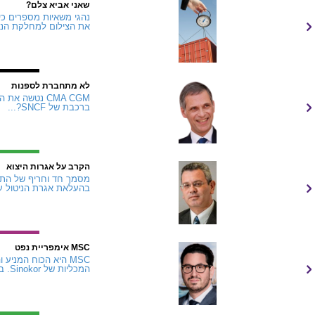
שאני אביא צלם?
נהגי משאיות מספרים כי
את הצילום למחלקת הנזק
לא מתחברת לספנות
ברכבת של SNCF?...
הקרב על אגרות היצוא
מסמך חד וחריף של התא
בהעלאת אגרת הניטול על היצוא האווירי ב-7%
MSC אימפריית נפט
המכליות של Sinokor. ברוקרים מגדירים את מה שקרה מתחילת 2026 כאירוע...