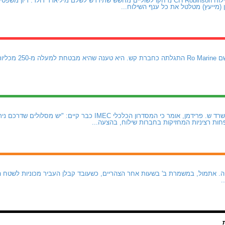
תוצאותיה של חברת השילוח CH Robinson נדחקו לשוליים מחשש שתידרש לשלם מיליארד דולר
 (מייעץ) מטלטל את כל ענף השילוח...
חברת ביטוח נורווגית ב
עו"ד רועי כהן, שותף במשרד ש. פרידמן, אומר כי המסדרון הכלכלי IMEC 
חות רציניות המחזיקות בחברות שילוח, בהצעה...
. אתמול, במשמרת ב' בשעות אחר הצהריים, כשעובד קבלן העביר מכוניות לשטח ה
.