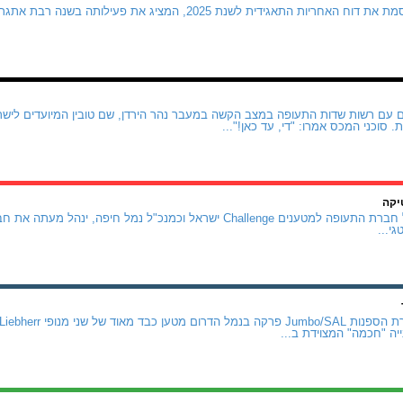
חברת נמל אשדוד מפרסמת את דוח האחריות התאגידית לשנת 2025, המציג א
 סוכני המכס אמרו: "די, עד כאן!"...
יקה
אודי שרון, שכיהן כמנכ"ל חברת התעופה למטענים Challenge ישראל וכמנכ"ל נ
י...