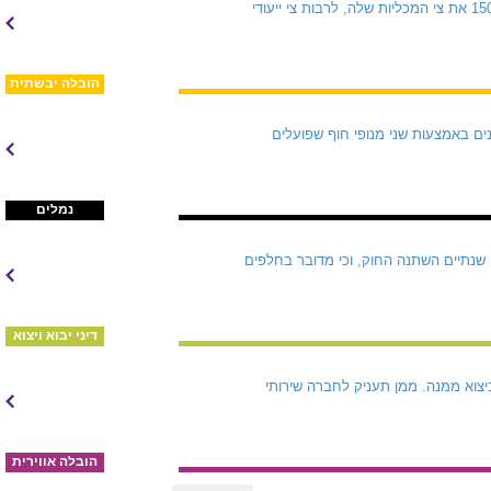
ש.ל.ח, מקבוצת גדות, ממשיכה להרחיב את פעילותה בענף האנרגיה בהובלת גפ"ם (LPG). גדות הגדילה ל-150 את צי המכליות שלה, לרבות צי ייעודי
הובלה יבשתית
נים באמצעות שני מנופי חוף שפועלים
נמלים
שנתיים השתנה החוק, וכי מדובר בחלפים
דיני יבוא ויצוא
ישראל וביצוא ממנה. ממן תעניק לחברה שירותי
הובלה אווירית