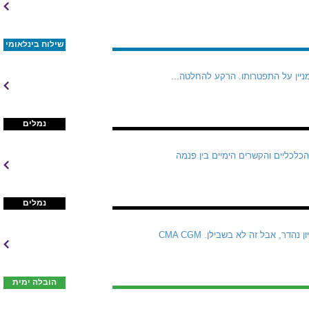
שילוח בינלאומי
מניין על התפטרותו. הרקע להחלטה...
נמלים
הכלכליים והקשרים הימיים בין פנמה
נמלים
CMA CGM לומדת כעת את מה שכל חברות הספנות שניסו לטבול משוט בענף הלוגיסטיקה כבר שכחו  הרעיון נהדר, אבל זה לא בשבילן. CMA CGM
הובלה ימית