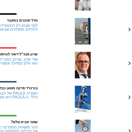
מרד סוכנים במעבר
ולעיתים ממתינים שבועות.
שרון מנכ"ל דואר לוגיסט
הוא חלק ממהלך אסטרטג
בורכרד פרקה מטען כבד
כללי. ה-PAULA היא אונייה "חכמה" המצוידת ב...
שאני אביא צלם?
נהגי משאיות מספרים כי
את הצילום למחלקת הנזק