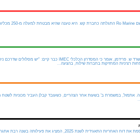
חברת ביטוח נורווגית ב
עו"ד רועי כהן, שותף במשרד ש. פרידמן, אומר כי המסדרון הכלכלי IMEC 
חות רציניות המחזיקות בחברות שילוח, בהצעה...
. אתמול, במשמרת ב' בשעות אחר הצהריים, כשעובד קבלן העביר מכוניות לשטח ה
.
חברת נמל אשדוד מפרסמת את דוח האחריות התאגידית לשנת 2025, המציג א