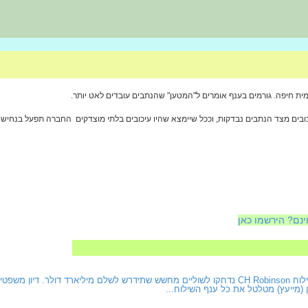
ית חיפה. גורמים בענף אומרים ל"המטען" שהנתבים עובדים לאט יותר.
ובים מצד הנתבים נבדקות, וככל שיימצא שהיו עיכובים בלתי מוצדקים  החברה תפעל בנחי
ינם? הירשמו כאן
תוצאותיה של חברת השילוח CH Robinson נדחקו לשוליים מחשש שתידרש לשלם מיליארד דולר
 (מייעץ) מטלטל את כל ענף השילוח...