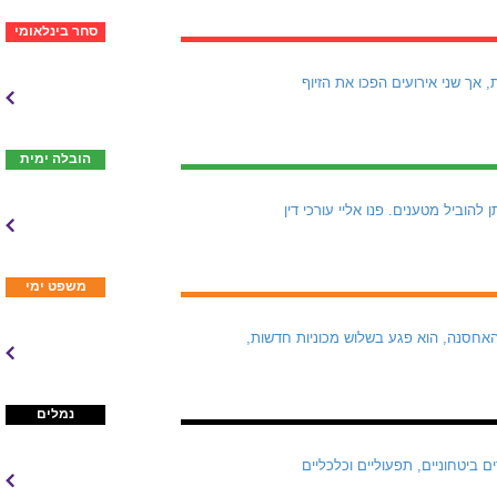
סחר בינלאומי
שם Ro Marine התגלתה כחברת קש. היא טענה שהיא מבטחת למעלה מ-250 מכליות, אך שני אירועים הפכו את הזיוף
הובלה ימית
כבר קיים: "יש מסלולים שדרכם ניתן להוביל מטענים. פנו אליי עורכי דין
משפט ימי
אחסנה, הוא פגע בשלוש מכוניות חדשות,
נמלים
ת פעילותה בשנה רבת אתגרים ביטחוניים, תפעוליים וכלכליים