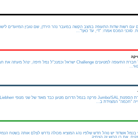
 סוכני המכס אמרו: "די, עד כאן!"...
יקה
אודי שרון, שכיהן כמנכ"ל חברת התעופה למטענים Challenge ישראל וכמנכ"ל נ
י...
 בנמל אשדוד יש נוהל חדש שלפיו נהג המוציא מכולה נדרש לצלם אותה בשטח הנמל
ים. את בן הרוש זה הצחיק....