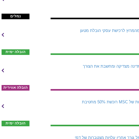
נמלים
נקית הספנות הצרפתית נסוגה מהמרוץ לרכישת עסקי הובלת מטען
הובלה ימית
דינה מצדיקה ומחשבת את הצורך
הובלה אווירית
MSC היא הכוח המניע והמממן מאחורי מסע ההצטיידות חסר התקדים של Sinokor הקוריאנית. זרוע ההשקעות של MSC רוכשת 50% מחטיבת
הובלה ימית
 גורר אחריו עלויות מצטברות של דמי