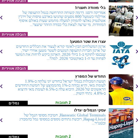
הובלה אווירית
בלי מזוודה תעצרו!
אמריקה ורסנו. דרמה קשוחה התרחשה בנמל התעופה של
אורלנדו כשמעל 800 נוסעים שהגיעו בארבע טיסות של וירג'ין
אטלנטיק נאלצו להמתין למעלה מחמש שעות באולם איסוף
המזוודות. מי שרצה לצאת בלי כבודה הוזהר שיעצר...
הובלה אווירית
עצרו את שטר המטען!
ארגון המשלחים הבין-לאומי קורא לעצור את הכללים החדשים
של ארגון חברות התעופה הנוגעים לשטר מטען אווירי ישיר,
שנכנסו לתוקף ב-1 ביולי 2026. הארגון ביקש לדחות את המועד
לפחות עד ה-1 באוקטובר 2026. למה?...
הובלה אווירית
החודש של המפרץ
תנועת המכולות בנמלי ישראל בחודש יוני עלתה ב-1.9%
לעומת מאי, והיא גבוהה ב-1% מהממוצע של חמשת החודשים
הראשונים של 2026. היבוא עלה ב-6.5% לעומת מאי והיצוא
ב-4.8%. נתחי השוק...
2 תגובות
נמלים
עסקי הנמלים יגדלו
Hanseatic Global Terminals, חטיבת מסופי הנמל של
Hapag-Lloyd, רוכשת נתחים נוספים במסופי נמל בהמבורג
ובטנג'יר...
2 תגובות
נמלים