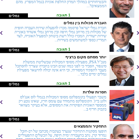
והבטיחותיים במהלך תמרון החלפת אוניות בנמל המפרץ. מהם
הממצאים?...
1 תגובה
נמלים
העברת מכולות בין נמלים
חברת נמלי ישראל פרסמה מכרז להפעלת שירות העברה חופית
של מכולות בין מרחב נמלי חיפה ובין מרחב נמלי אשדוד באוניית
שירות ייעודית. המכרז כולל רשת ביטחון למפעיל האונייה, לצד
תמריץ כספי למשתמשים בשירות...
1 תגובה
נמלים
יותר מסתם מקום ברציף
מנכ"ל PSA, מפעילת מסופי המכולות שבשליטת ממשלת
סינגפור, הסביר כי לפני כמה שנים הבינו בחברה שצריך להסתכל
מעבר לתפקיד המסורתי, וכי היא אינה יכולה להישאר מפעילת
נמלים ימיים בלבד...
1 תגובה
נמלים
חסרות שלדות
משבר תפעולי בקומפלקס מסופי המכולות בנמלי לוס אנג'לס
ולונג ביץ'. הקומפלקס מתמודד עם עומס חריג, שאינו נובע רק
ממספר האוניות הפוקדות את המסופים, אלא בעיקר מצוואר
בקבוק חריף ב...
נמלים
התחקיר והממצאים
הופצו מסקנות התחקיר שנערך בעקבות מכתבו של רב-חובל
נמרוד קרן, נתב בתעבורה ימית חיפה, על הכשלים התפעוליים