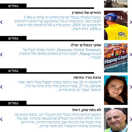
נמלים
החודש של המפרץ
תנועת המכולות בנמלי ישראל בחודש יוני עלתה ב-1.9%
לעומת מאי, והיא גבוהה ב-1% מהממוצע של חמשת החודשים
הראשונים של 2026. היבוא עלה ב-6.5% לעומת מאי והיצוא
ב-4.8%. נתחי השוק...
נמלים
עסקי הנמלים יגדלו
Hanseatic Global Terminals, חטיבת מסופי הנמל של
Hapag-Lloyd, רוכשת נתחים נוספים במסופי נמל בהמבורג
ובטנג'יר...
נמלים
נהגת גורר בחיפה
לראשונה זה 20 שנה נקלטה עובדת תפעול בנמל חיפה. ספיר
אוסיפוב, בת 27, עוברת בימים אלה קורס נהיגה על גורר;
בהמשך תעבור גם קורס סוורים...
נמלים
לא נתח שוק, רווח!
המטען הנחשק ביותר בנמלי הים הוא כלי רכב, משום שהוא הכי
רווחי. החלה תחרות בין הנמלים שהתבטאה בהנחות. אם נמל
אחד מבטל את ההנחות ואכן מתקיימת תחרות, מה הייתם
מנחשים שתהיה התוצאה? הנה סיפור מרתק...