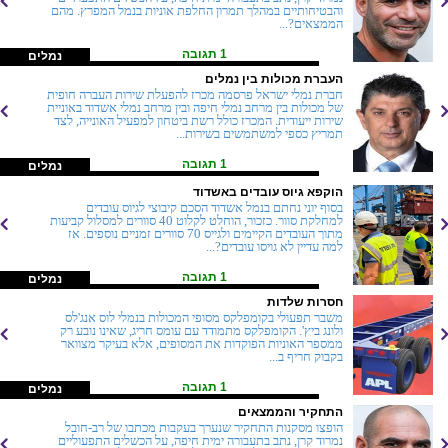
והבטיחותיים במהלך תמרון החלפת אוניות בנמל המפרץ. מהם
הממצאים?...
1 תגובה
נמלים
העברת מכולות בין נמלים
חברת נמלי ישראל פרסמה מכרז להפעלת שירות העברה חופית
של מכולות בין מרחב נמלי חיפה ובין מרחב נמלי אשדוד באוניית
שירות ייעודית. המכרז כולל רשת ביטחון למפעיל האונייה, לצד
תמריץ כספי למשתמשים בשירות...
1 תגובה
נמלים
הוקפא גיוס עובדים באשדוד
בסוף יוני נחתם בנמל אשדוד הסכם קיבוצי לגיוס עובדים
למחלקת סוור. כזכור, הוחלט לקלוט 40 סוורים למסלול קביעות
מתוך העובדים הקיימים ולגייס 70 סוורים זמניים נוספים. אז
למה עדיין לא גויסו עובדים?...
1 תגובה
נמלים
חסרות שלדות
משבר תפעולי בקומפלקס מסופי המכולות בנמלי לוס אנג'לס
ולונג ביץ'. הקומפלקס מתמודד עם עומס חריג, שאינו נובע רק
ממספר האוניות הפוקדות את המסופים, אלא בעיקר מצוואר
בקבוק חריף ב...
1 תגובה
נמלים
התחקיר והממצאים
הופצו מסקנות התחקיר שנערך בעקבות מכתבו של רב-חובל
נמרוד קרן, נתב בתעבורה ימית חיפה, על הכשלים התפעוליים