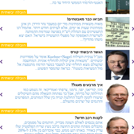
האנטי-הורמוזי הממשי היחיד עד כה...
הובלה יבשתית
תביאו כבר מאבטחים!
מאות משאיות ממתינות מדי יום במעבר נהר הירדן. הן אינן
ממתינות שעות או ימים, אלא לעיתים חודש ויותר. אתמול דנו
התעשיינים עם הנהלת רש"ת בפגיעה שגורמת ההמתנה
לשרשרת האספקה של מפעלי התעשייה בישראל. האם יצא
משהו מהדיון?...
הובלה יבשתית
הגשר היבשתי קורס
מנכ"ל ענקית השילוח Kuehne+Nagel אומר על מסדרונות
יבשתיים: "משאיות אינן יכולות להחליף אוניות. המחשבה
שהעולם מצא תחליף יציב למעבר במצר הורמוז מתנפצת אל
מול המציאות בשטח". כנראה שהמסר הפשוט...
הובלה יבשתית
איך מרבעים מעגל?
סיני, קוריאני, יפני, גרמני, צרפתי ואמריקאי. זה נשמע כמו
תחילתה של בדיחה, אבל כך נפתחה השאלה מהם השיקולים
שיעזרו לקונה לקבל החלטת קנייה בין שלל המותגים, המפרטים
והדגמים של יצרנים מהעולם...
הובלה יבשתית
לקנות רכב חדש?
אתם נכנסים לאולם תצוגה מבריק, חותמים על מסמכים,
מקבלים מפתח ונוהגים החוצה ברכב נוצץ שריח הפלסטיק שלו
עדיין באוויר. באותו רגע ממש, כבר איבדתם בין 15% ל-20%