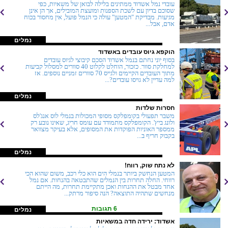
עובדי נמל אשדוד ממתינים בלילה לבואן של משאיות, כפי
שסוכם בדיון עם לשכת הספנות ומועצת המובילים, אך הן אינן
מגיעות. מבדיקת "המטען" עולה כי הנמל פועל, אין מחסור בכוח
אדם, אבל...
נמלים
הוקפא גיוס עובדים באשדוד
בסוף יוני נחתם בנמל אשדוד הסכם קיבוצי לגיוס עובדים
למחלקת סוור. כזכור, הוחלט לקלוט 40 סוורים למסלול קביעות
מתוך העובדים הקיימים ולגייס 70 סוורים זמניים נוספים. אז
למה עדיין לא גויסו עובדים?...
נמלים
חסרות שלדות
משבר תפעולי בקומפלקס מסופי המכולות בנמלי לוס אנג'לס
ולונג ביץ'. הקומפלקס מתמודד עם עומס חריג, שאינו נובע רק
ממספר האוניות הפוקדות את המסופים, אלא בעיקר מצוואר
בקבוק חריף ב...
נמלים
לא נתח שוק, רווח!
המטען הנחשק ביותר בנמלי הים הוא כלי רכב, משום שהוא הכי
רווחי. החלה תחרות בין הנמלים שהתבטאה בהנחות. אם נמל
אחד מבטל את ההנחות ואכן מתקיימת תחרות, מה הייתם
מנחשים שתהיה התוצאה? הנה סיפור מרתק...
6 תגובות
נמלים
אשדוד: ירידה חדה במשאיות