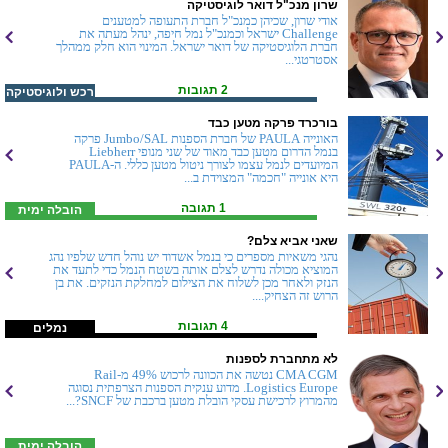
שרון מנכ"ל דואר לוגיסטיקה
אודי שרון, שכיהן כמנכ"ל חברת התעופה למטענים
Challenge ישראל וכמנכ"ל נמל חיפה, ינהל מעתה את
חברת הלוגיסטיקה של דואר ישראל. המינוי הוא חלק ממהלך
אסטרטגי...
2 תגובות
רכש ולוגיסטיקה
בורכרד פרקה מטען כבד
האונייה PAULA של חברת הספנות Jumbo/SAL פרקה
בנמל הדרום מטען כבד מאוד של שני מנופי Liebherr
המיועדים לנמל עצמו לצורך ניטול מטען כללי. ה-PAULA
היא אונייה "חכמה" המצוידת ב...
1 תגובה
הובלה ימית
שאני אביא צלם?
נהגי משאיות מספרים כי בנמל אשדוד יש נוהל חדש שלפיו נהג
המוציא מכולה נדרש לצלם אותה בשטח הנמל כדי לתעד את
הנזק ולאחר מכן לשלוח את הצילום למחלקת הנזקים. את בן
הרוש זה הצחיק....
4 תגובות
נמלים
לא מתחברת לספנות
CMA CGM נטשה את הכוונה לרכוש 49% מ-Rail
Logistics Europe. מדוע ענקית הספנות הצרפתית נסוגה
מהמרוץ לרכישת עסקי הובלת מטען ברכבת של SNCF?...
הובלה ימית