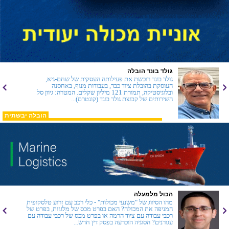
גולד בונד הובלה
גולד בונד רוכשת את פעילותה העסקית של שחם-גיא,
העוסקת בהובלת ציוד כבד, בעבודות מנוף, באחסנה
ובלוגיסטיקה, תמורת 121 מיליון שקלים. המטרה: גיוון סל
השירותים של קבוצת גולד בונד (קונטרם)...
הובלה יבשתית
הכול מלמעלה
מהו הסיווג של "משנעי מכולות" - כלי רכב עם זרוע טלסקופית
המניפה את המכולה? האם בפרט מכס של מלגזות, בפרט של
רכבי עבודה עם ציוד הרמה או בפרט מכס של רכבי עבודה עם
עגורנים? הסוגיה הוכרעה בפסק דין חדש...