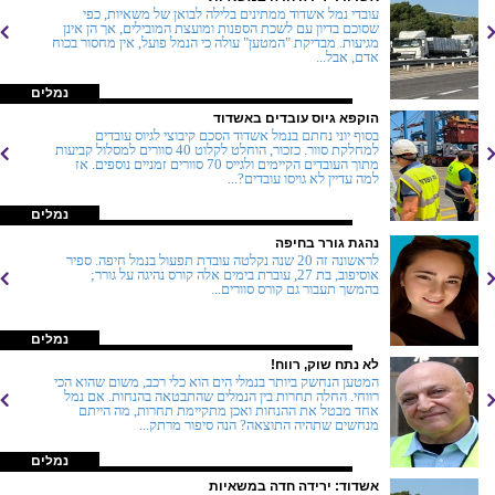
עובדי נמל אשדוד ממתינים בלילה לבואן של משאיות, כפי
שסוכם בדיון עם לשכת הספנות ומועצת המובילים, אך הן אינן
מגיעות. מבדיקת "המטען" עולה כי הנמל פועל, אין מחסור בכוח
אדם, אבל...
נמלים
הוקפא גיוס עובדים באשדוד
בסוף יוני נחתם בנמל אשדוד הסכם קיבוצי לגיוס עובדים
למחלקת סוור. כזכור, הוחלט לקלוט 40 סוורים למסלול קביעות
מתוך העובדים הקיימים ולגייס 70 סוורים זמניים נוספים. אז
למה עדיין לא גויסו עובדים?...
נמלים
נהגת גורר בחיפה
לראשונה זה 20 שנה נקלטה עובדת תפעול בנמל חיפה. ספיר
אוסיפוב, בת 27, עוברת בימים אלה קורס נהיגה על גורר;
בהמשך תעבור גם קורס סוורים...
נמלים
לא נתח שוק, רווח!
המטען הנחשק ביותר בנמלי הים הוא כלי רכב, משום שהוא הכי
רווחי. החלה תחרות בין הנמלים שהתבטאה בהנחות. אם נמל
אחד מבטל את ההנחות ואכן מתקיימת תחרות, מה הייתם
מנחשים שתהיה התוצאה? הנה סיפור מרתק...
נמלים
אשדוד: ירידה חדה במשאיות