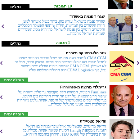
10 תגובות
נמלים
שגריר פנמה באשדוד
שגריר פנמה בישראל, עזרא כהן, ביקר בנמל אשדוד למען
חיזוק הקשרים בין המדינות, הידוק שיתופי הפעולה הכלכליים
והקשרים הימיים בין פנמה לישראל. כהן הוא מסוג השגרירים
שמדינת ישראל מחבקת...
1 תגובה
נמלים
שוב הלוגיסטיקה נשרכת
CMA CGM לומדת כעת את מה שכל חברות הספנות שניסו
לטבול משוט בענף הלוגיסטיקה כבר שכחו  הרעיון נהדר, אבל זה
לא בשבילן. CMA CGM צומחת בזכות הובלה ימית ומסופי
נמל, אך CEVA Logistics היא החוליה החלשה שלה...
הובלה ימית
גרימלדי מרוצה מ-Finnlines
Finnlines הפינית, המהווה חלק מקבוצת גרימלדי, דיווחה על
שיפור חד בתוצאות. על רקע התחרות החריפה בים התיכון,
בגרימלדי דבקים באסטרטגיה של הזמנת אוניות גלנוע מיוחדות
המשלבות רכב, מטען מתגלגל ומכולות...
הובלה ימית
זודיאק מצטיידת
זודיאק מריטיים, שבשליטת אייל עופר ובניהול בנו דניאל,
הזמינה ממספנת Hengli הסינית שמונה אוניות מכולה, כל
אחת בקיבולת של 6,400 TEU. היתרון בהזמנה הזו הוא...