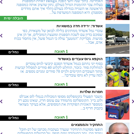
האחרונה. בתוך שנה וחצי הפכה Hengli לאחת המספנות
בעלות צבר ההזמנות הגדול בעולם, נתון שהציב אותה כמספנה
הראשונה או השנייה בגודלה בעולם (תלוי איך אתם מודדים
מספנה). היא המספנה המועדפת על...
הובלה ימית
אשדוד: ירידה חדה במשאיות
עובדי נמל אשדוד ממתינים בלילה לבואן של משאיות, כפי
שסוכם בדיון עם לשכת הספנות ומועצת המובילים, אך הן אינן
מגיעות. מבדיקת "המטען" עולה כי הנמל פועל, אין מחסור בכוח
אדם, אבל...
1 תגובה
נמלים
הוקפא גיוס עובדים באשדוד
בסוף יוני נחתם בנמל אשדוד הסכם קיבוצי לגיוס עובדים
למחלקת סוור. כזכור, הוחלט לקלוט 40 סוורים למסלול קביעות
מתוך העובדים הקיימים ולגייס 70 סוורים זמניים נוספים. אז
למה עדיין לא גויסו עובדים?...
1 תגובה
נמלים
חסרות שלדות
משבר תפעולי בקומפלקס מסופי המכולות בנמלי לוס אנג'לס
ולונג ביץ'. הקומפלקס מתמודד עם עומס חריג, שאינו נובע רק
ממספר האוניות הפוקדות את המסופים, אלא בעיקר מצוואר
בקבוק חריף ב...
1 תגובה
נמלים
התחקיר והממצאים
הופצו מסקנות התחקיר שנערך בעקבות מכתבו של רב-חובל
נמרוד קרן, נתב בתעבורה ימית חיפה, על הכשלים התפעוליים