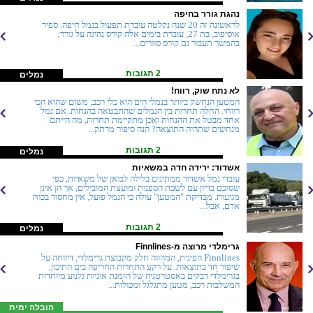
נהגת גורר בחיפה
לראשונה זה 20 שנה נקלטה עובדת תפעול בנמל חיפה. ספיר
אוסיפוב, בת 27, עוברת בימים אלה קורס נהיגה על גורר;
בהמשך תעבור גם קורס סוורים...
2 תגובות
נמלים
לא נתח שוק, רווח!
המטען הנחשק ביותר בנמלי הים הוא כלי רכב, משום שהוא הכי
רווחי. החלה תחרות בין הנמלים שהתבטאה בהנחות. אם נמל
אחד מבטל את ההנחות ואכן מתקיימת תחרות, מה הייתם
מנחשים שתהיה התוצאה? הנה סיפור מרתק...
2 תגובות
נמלים
אשדוד: ירידה חדה במשאיות
עובדי נמל אשדוד ממתינים בלילה לבואן של משאיות, כפי
שסוכם בדיון עם לשכת הספנות ומועצת המובילים, אך הן אינן
מגיעות. מבדיקת "המטען" עולה כי הנמל פועל, אין מחסור בכוח
אדם, אבל...
2 תגובות
נמלים
גרימלדי מרוצה מ-Finnlines
Finnlines הפינית, המהווה חלק מקבוצת גרימלדי, דיווחה על
שיפור חד בתוצאות. על רקע התחרות החריפה בים התיכון,
בגרימלדי דבקים באסטרטגיה של הזמנת אוניות גלנוע מיוחדות
המשלבות רכב, מטען מתגלגל ומכולות...
הובלה ימית