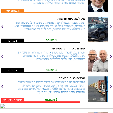
רציניות המחזיקות בחברות שילוח, בהצעה...
משפט ימי
נזק למכוניות חדשות
תאונת עבודה בנמל חיפה. אתמול, במשמרת ב' בשעות אחר
הצהריים, כשעובד קבלן העביר מכוניות לשטח האחסנה, הוא
פגע בשלוש מכוניות חדשות, גרם לנזק רב ואף נפצע...
1 תגובה
נמלים
אשדוד: אחריות תאגידית
חברת נמל אשדוד מפרסמת את דוח האחריות התאגידית
לשנת 2025, המציג את פעילותה בשנה רבת אתגרים
ביטחוניים, תפעוליים וכלכליים מתמשכים...
1 תגובה
נמלים
מרד סוכנים במעבר
לפני שבוע דנו התעשיינים עם רשות שדות התעופה במצב
הקשה במעבר נהר הירדן, שם טובין המיועדים לישראל
מתעכבים בתור של עד 1,000 משאיות ולעיתים ממתינים
שבועות. סוכני המכס אמרו: "די, עד כאן!"...
5 תגובות
סחר בינלאומי