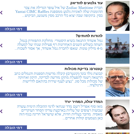
עוד גלנועים לזודיאק
חברת Zodiac Maritime של איל עופר הגדילה את צבר
ההזמנות שלה לאוניות גלנוע ממספנת Yantai CIMC Raffles
בסין. בתקופה שבה יצוא כלי הרכב מסין משגשג, הביקוש...
דמי הובלה
להודות לחותים?
נמל אשדוד התגאה בשיא היסטורי: מחלקת התפזורת בנמל,
חצתה בשלוש השנים האחרונות רף פעילות שנתי של למעלה
מ-4 מיליון טונות. שאפו לחברת נמל אשדוד, אך אסור לשכוח...
דמי הובלה
קונטרם: בדיקת מכולות
קבוצת גולד בונד (קונטרם) קיבלה מרשות הספנות והנמלים כתב
הרשאה רשמי להפעלת מתקן מורשה לבדיקה, תיקון ואחזקה
של מכולות מכל סוג. "נציע לענף שירות בהתאם לדרישות
הרגולציה...
דמי הובלה
המדד עולה, המחיר יורד
מאז סוף אפריל רשם מדד שנחאי לדמי ההובלה הימית עשרה
שבועות רצופים של עליות בארבעת עורקי הסחר העיקריים
מאסיה. מדובר בעליות חדות, אלא שישראל חריגה בנוף הזה 
כאן נשמעים קולות אחרים...
דמי הובלה