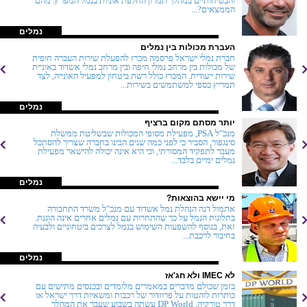
והבטיחותיים במהלך תמרון החלפת אוניות בנמל המפרץ. מהם
הממצאים?...
נמלים
העברת מכולות בין נמלים
חברת נמלי ישראל פרסמה מכרז להפעלת שירות העברה חופית
של מכולות בין מרחב נמלי חיפה ובין מרחב נמלי אשדוד באוניית
שירות ייעודית. המכרז כולל רשת ביטחון למפעיל האונייה, לצד
תמריץ כספי למשתמשים בשירות...
נמלים
יותר מסתם מקום ברציף
מנכ"ל PSA, מפעילת מסופי המכולות שבשליטת ממשלת
סינגפור, הסביר כי לפני כמה שנים הבינו בחברה שצריך להסתכל
מעבר לתפקיד המסורתי, וכי היא אינה יכולה להישאר מפעילת
נמלים ימיים בלבד...
נמלים
מי יישא בהוצאות?
אתמול דנה הנהלת נמל אשדוד עם מנכ"ל משרד התחבורה
בתלונות הנמל על כך שהתחרות עם נמלים אחרים אינה הוגנת.
זאת, בנוסף להשפעות השימוש בנמל לצרכים ביטחוניים ולבעיה
בחיבור לרכבת...
נמלים
לא IMEC ולא חג'אז
בזמן שכולם מדברים במאמרים מלומדים ובכנסים מתישים עם
כותרות לוהטות על פרוזדור של רכבות ומשאיות דרך ישראל או
דרך טורקיה, DP World עשתה בשבוע שעבר את המהלך