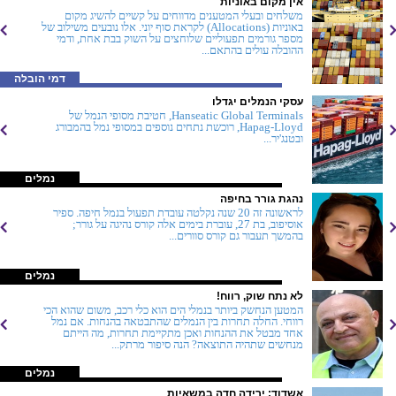
אין מקום באוניות
משלחים ובעלי המטענים מדווחים על קשיים להשיג מקום
באוניות (Allocations) לקראת סוף יוני. אלו נובעים משילוב של
מספר גורמים תפעוליים שלוחצים על השוק בבת אחת, ודמי
ההובלה עולים בהתאם...
דמי הובלה
עסקי הנמלים יגדלו
Hanseatic Global Terminals, חטיבת מסופי הנמל של
Hapag-Lloyd, רוכשת נתחים נוספים במסופי נמל בהמבורג
ובטנג'יר...
נמלים
נהגת גורר בחיפה
לראשונה זה 20 שנה נקלטה עובדת תפעול בנמל חיפה. ספיר
אוסיפוב, בת 27, עוברת בימים אלה קורס נהיגה על גורר;
בהמשך תעבור גם קורס סוורים...
נמלים
לא נתח שוק, רווח!
המטען הנחשק ביותר בנמלי הים הוא כלי רכב, משום שהוא הכי
רווחי. החלה תחרות בין הנמלים שהתבטאה בהנחות. אם נמל
אחד מבטל את ההנחות ואכן מתקיימת תחרות, מה הייתם
מנחשים שתהיה התוצאה? הנה סיפור מרתק...
נמלים
אשדוד: ירידה חדה במשאיות