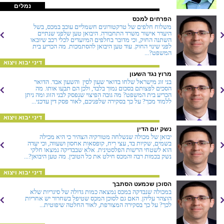
נמלים
הפרחים למכס
משלוח חלפים של טרקטורונים חשמליים עוכב במכס, בשל
היעדר אישור משרד התחבורה. היבואן טען שלפני שנתיים
השתנה החוק, וכי מדובר בחלפים המיועדים לכלי רכב שיובאו
לפני שינוי החוק. עוד טען היבואן להסתמכות. מה הכריע בית
המשפט?...
דיני יבוא ויצוא
מרוץ נגד השעון
בני זוג מישראל שלחו בדואר שעון לסין  והשעון אבד. הדואר
הסכים לפצותם בסכום נמוך בלבד, ולכן הם תבעו אותו. מה
הכריע בית המשפט? מה גובה הפיצוי שנפסק לבני הזוג ומה ניתן
ללמוד מכך? על כך בסקירה שלפניכם, לאור פסק דין עדכני...
דיני יבוא ויצוא
נשק יום הדין
יבואן של מכולה שנשלחה מטורקיה הצהיר כי היא מכילה
בשמים, שקיות בד, עצי ריח, קופסאות אחסון ושעווה, וכי יעדה
הוא לשטחי הרשות הפלסטינית. אלא שבבדיקה נמצאו חלקי
נשק בכמות רבה והמכס חילט את כל הטובין. מה טען היבואן?...
דיני יבוא ויצוא
הסוכן שכמעט הסתבך
במכולה שנבדקה במכס נמצאה כמות גדולה של סיגריות שלא
הוצהר עליהן. האם גם לסוכן המכס שטיפל בשחרור יש אחריות
לכך? על כך בסקירה המצורפת, לאור החלטה שיפוטית...