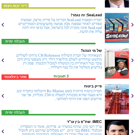
דיני יבוא ויצוא
SeaLead: זה נגמר!
חברת הספנות SeaLead הכריזה על פירוק מרצון, שבועות
ספורים לאחר שספגה מכה אנושה מהעיצומים האמריקניים.
SeaLead אינה מוכרת לכל בישראל, אבל כדאי היה לתת
עליה את הדעת...
הובלה ימית
של מי הנהג?
תוצאותיה של חברת השילוח CH Robinson נדחקו לשוליים
מחשש שתידרש לשלם מיליארד דולר. דיון משפטי בוחן היכן
עובר גבול האחריות בין המשלח למוביל היבשתי. פסק דין
(מייעץ) מטלטל את כל ענף השילוח...
3 תגובות
סחר בינלאומי
פייק ביטוח
חברת ביטוח נורווגית בשם Ro Marine התגלתה כחברת קש.
היא טענה שהיא מבטחת למעלה מ-250 מכליות, אך שני
אירועים הפכו את הזיוף למוחשי...
הובלה ימית
IMEC: שת"פ בין עו"ד
עו"ד רועי כהן, שותף במשרד ש. פרידמן, אומר כי המסדרון
הכלכלי IMEC כבר קיים: "יש מסלולים שדרכם ניתן להוביל
מטענים. פנו אליי עורכי דין מאיטליה, המייצגים משפחות