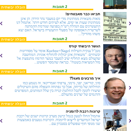
2 תגובות
הובלה יבשתית
תביאו כבר מאבטחים!
מאות משאיות ממתינות מדי יום במעבר נהר הירדן. הן אינן
ממתינות שעות או ימים, אלא לעיתים חודש ויותר. אתמול דנו
התעשיינים עם הנהלת רש"ת בפגיעה שגורמת ההמתנה
לשרשרת האספקה של מפעלי התעשייה בישראל. האם יצא
משהו מהדיון?...
2 תגובות
הובלה יבשתית
הגשר היבשתי קורס
מנכ"ל ענקית השילוח Kuehne+Nagel אומר על מסדרונות
יבשתיים: "משאיות אינן יכולות להחליף אוניות. המחשבה
שהעולם מצא תחליף יציב למעבר במצר הורמוז מתנפצת אל
מול המציאות בשטח". כנראה שהמסר הפשוט...
2 תגובות
הובלה יבשתית
איך מרבעים מעגל?
סיני, קוריאני, יפני, גרמני, צרפתי ואמריקאי. זה נשמע כמו
תחילתה של בדיחה, אבל כך נפתחה השאלה מהם השיקולים
שיעזרו לקונה לקבל החלטת קנייה בין שלל המותגים, המפרטים
והדגמים של יצרנים מהעולם...
2 תגובות
הובלה יבשתית
קרונות רכבת לרומניה
אתמול החלו לטעון בנמל קישון מערב קרונות ישנים של רכבת
ישראל המיועדים לייצוא לרומניה. הקרונות נטענים באמצעות
שני מנופי חוף שפועלים בסנכרון עם...