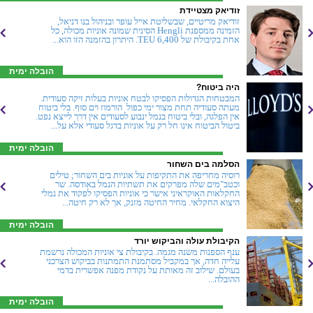
זודיאק מצטיידת
זודיאק מריטיים, שבשליטת אייל עופר ובניהול בנו דניאל,
הזמינה ממספנת Hengli הסינית שמונה אוניות מכולה, כל
אחת בקיבולת של 6,400 TEU. היתרון בהזמנה הזו הוא...
הובלה ימית
היה ביטוח?
המבטחות הגדולות הפסיקו לבטח אוניות בעלות זיקה סעודית.
מעתה סעודיה תחת מצור ימי כפול  הורמוז וים סוף. בלי ביטוח
אין הפלגה, ובלי ביטוח בנמל ינבוע לסעודים אין דרך לייצא נפט.
ביטול הביטוח אינו חל רק על אוניות בדגל סעודי אלא על...
הובלה ימית
הסלמה בים השחור
רוסיה מחריפה את התקיפות על אוניות בים השחור; טילים
וכטב"מים שלה מפרקים את תשתיות הנמל באודסה. שר
החקלאות האוקראיני אישר כי אוניות הפסיקו לפקוד את נמלי
היצוא החקלאי. מחיר החיטה מזנק, אך לא רק חיטה...
הובלה ימית
הקיבולת עולה והביקוש יורד
ענף הספנות משנה מגמה. בקיבולת צי אוניות המכולה נרשמת
עלייה חדה, אך במקביל מסתמנת התמתנות בביקוש הצרכני
בעולם. שילוב זה מאותת על נקודת מפנה אפשרית בדמי
ההובלה...
הובלה ימית