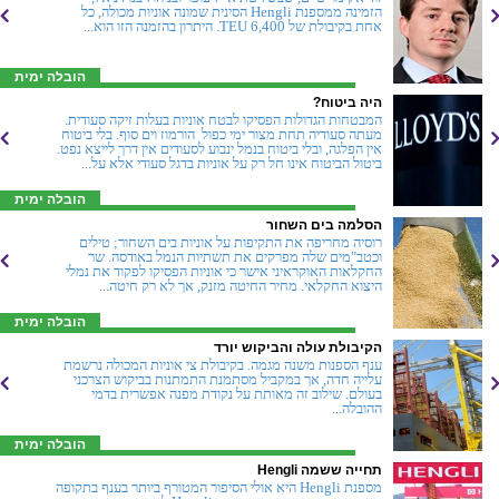
הזמינה ממספנת Hengli הסינית שמונה אוניות מכולה, כל
אחת בקיבולת של 6,400 TEU. היתרון בהזמנה הזו הוא...
הובלה ימית
היה ביטוח?
המבטחות הגדולות הפסיקו לבטח אוניות בעלות זיקה סעודית.
מעתה סעודיה תחת מצור ימי כפול  הורמוז וים סוף. בלי ביטוח
אין הפלגה, ובלי ביטוח בנמל ינבוע לסעודים אין דרך לייצא נפט.
ביטול הביטוח אינו חל רק על אוניות בדגל סעודי אלא על...
הובלה ימית
הסלמה בים השחור
רוסיה מחריפה את התקיפות על אוניות בים השחור; טילים
וכטב"מים שלה מפרקים את תשתיות הנמל באודסה. שר
החקלאות האוקראיני אישר כי אוניות הפסיקו לפקוד את נמלי
היצוא החקלאי. מחיר החיטה מזנק, אך לא רק חיטה...
הובלה ימית
הקיבולת עולה והביקוש יורד
ענף הספנות משנה מגמה. בקיבולת צי אוניות המכולה נרשמת
עלייה חדה, אך במקביל מסתמנת התמתנות בביקוש הצרכני
בעולם. שילוב זה מאותת על נקודת מפנה אפשרית בדמי
ההובלה...
הובלה ימית
תחייה ששמה Hengli
מספנת Hengli היא אולי הסיפור המטורף ביותר בענף בתקופה