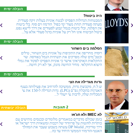
הובלה ימית
היה ביטוח?
המבטחות הגדולות הפסיקו לבטח אוניות בעלות זיקה סעודית.
מעתה סעודיה תחת מצור ימי כפול  הורמוז וים סוף. בלי ביטוח
אין הפלגה, ובלי ביטוח בנמל ינבוע לסעודים אין דרך לייצא נפט.
ביטול הביטוח אינו חל רק על אוניות בדגל סעודי אלא על...
הובלה ימית
הסלמה בים השחור
רוסיה מחריפה את התקיפות על אוניות בים השחור; טילים
וכטב"מים שלה מפרקים את תשתיות הנמל באודסה. שר
החקלאות האוקראיני אישר כי אוניות הפסיקו לפקוד את נמלי
היצוא החקלאי. מחיר החיטה מזנק, אך לא רק חיטה...
הובלה ימית
גדות מגדילה את הצי
ש.ל.ח, מקבוצת גדות, ממשיכה להרחיב את פעילותה בענף
האנרגיה בהובלת גפ"ם (LPG). גדות הגדילה ל-150 את צי
המכליות שלה, לרבות צי ייעודי ל...
2 תגובות
הובלה יבשתית
לא IMEC ולא חג'אז
בזמן שכולם מדברים במאמרים מלומדים ובכנסים מתישים עם
כותרות לוהטות על פרוזדור של רכבות ומשאיות דרך ישראל או
דרך טורקיה, DP World עשתה בשבוע שעבר את המהלך
האנטי-הורמוזי הממשי היחיד עד כה...