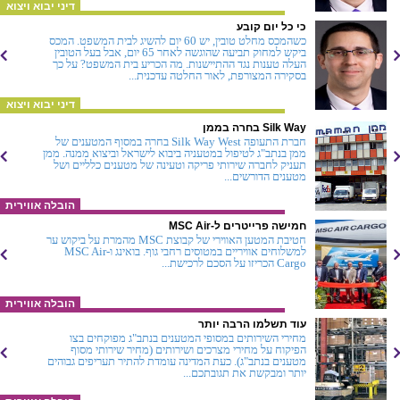
דיני יבוא ויצוא
כי כל יום קובע
כשהמכס מחלט טובין, יש 60 יום להשיג לבית המשפט. המכס
ביקש למחוק תביעה שהוגשה לאחר 65 יום, אבל בעל הטובין
העלה טענות נגד ההתיישנות. מה הכריע בית המשפט? על כך
בסקירה המצורפת, לאור החלטה עדכנית...
דיני יבוא ויצוא
Silk Way בחרה בממן
חברת התעופה Silk Way West בחרה במסוף המטענים של
ממן בנתב"ג לטיפול במטעניה ביבוא לישראל וביצוא ממנה. ממן
תעניק לחברה שירותי פריקה וטעינה של מטענים כלליים ושל
מטענים הדורשים...
הובלה אווירית
חמישה פרייטרים ל-MSC Air
חטיבת המטען האווירי של קבוצת MSC מהמרת על ביקוש ער
למשלוחים אוויריים במטוסים רחבי גוף. בואינג ו-MSC Air
Cargo הכריזו על הסכם לרכישת...
הובלה אווירית
עוד תשלמו הרבה יותר
מחירי השירותים במסופי המטענים בנתב"ג מפוקחים בצו
הפיקוח על מחירי מצרכים ושירותים (מחיר שירותי מסוף
מטענים בנתב"ג). כעת המדינה עומדת להתיר תעריפים גבוהים
יותר ומבקשת את תגובתכם...