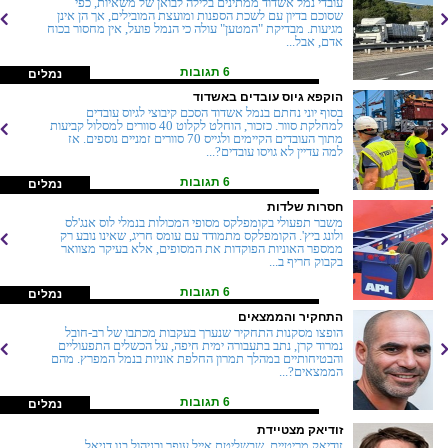
עובדי נמל אשדוד ממתינים בלילה לבואן של משאיות, כפי
שסוכם בדיון עם לשכת הספנות ומועצת המובילים, אך הן אינן
מגיעות. מבדיקת "המטען" עולה כי הנמל פועל, אין מחסור בכוח
אדם, אבל...
6 תגובות
נמלים
הוקפא גיוס עובדים באשדוד
בסוף יוני נחתם בנמל אשדוד הסכם קיבוצי לגיוס עובדים
למחלקת סוור. כזכור, הוחלט לקלוט 40 סוורים למסלול קביעות
מתוך העובדים הקיימים ולגייס 70 סוורים זמניים נוספים. אז
למה עדיין לא גויסו עובדים?...
6 תגובות
נמלים
חסרות שלדות
משבר תפעולי בקומפלקס מסופי המכולות בנמלי לוס אנג'לס
ולונג ביץ'. הקומפלקס מתמודד עם עומס חריג, שאינו נובע רק
ממספר האוניות הפוקדות את המסופים, אלא בעיקר מצוואר
בקבוק חריף ב...
6 תגובות
נמלים
התחקיר והממצאים
הופצו מסקנות התחקיר שנערך בעקבות מכתבו של רב-חובל
נמרוד קרן, נתב בתעבורה ימית חיפה, על הכשלים התפעוליים
והבטיחותיים במהלך תמרון החלפת אוניות בנמל המפרץ. מהם
הממצאים?...
6 תגובות
נמלים
זודיאק מצטיידת
זודיאק מריטיים, שבשליטת אייל עופר ובניהול בנו דניאל,