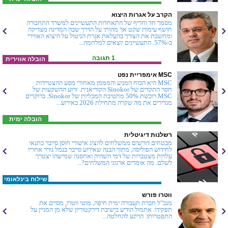
הקרב על אגרות היצוא
מסמך חד וחריף של התאחדות התעשיינים למשרד התחבורה
חושף עימות שקט אך מהותי על הדרך שבה המדינה מצדיקה
ומחשבת את הצורך בהעלאת אגרת הניטול על היצוא האווירי
ב-57%. התעשיינים יוצאים למלחמה...
1 תגובה
הובלה אווירית
MSC אימפריית נפט
MSC היא הכוח המניע והמממן מאחורי מסע ההצטיידות
חסר התקדים של Sinokor הקוריאנית. זרוע ההשקעות של
MSC רוכשת 50% מחטיבת המכליות של Sinokor. ברוקרים
מגדירים את מה שקרה מתחילת 2026 כאירוע...
הובלה ימית
רשלנות דיגיטלית
מבטחים דורשים ממשלחים להציג אישורי חוסן סייבר כתנאי
לחידוש הפוליסה, מתוך הבנה שאירוע סייבר בנמל גורר אחריו
עלויות מצטברות של דמי השהיה ואחסנה שמישהו יצטרך
לשלם. מה אומרים ארגוני המשלחים?...
שילוח בינלאומי
ווטרו פורש
מנכ"ל חברת תעבורה ימית חיפה, מוטי ווטרו, מסיים את
תפקידו. אתמול הודיע בישיבת דירקטוריון שלא מן המניין על
התפטרותו. הרקע להחלטה...