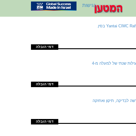
נגישות
חברת Zodiac Maritime של איל עופר הגדילה את צבר ההזמנות שלה לאוניות גלנוע ממספנת Yantai CIMC Raffles בסין.
דמי הובלה
נמל אשדוד התגאה בשיא היסטורי: מחלקת התפזורת בנמל, חצתה בשלוש השנים האחרונות רף פעילות שנתי של למעלה מ-4
דמי הובלה
ה לבדיקה, תיקון ואחזקה
דמי הובלה