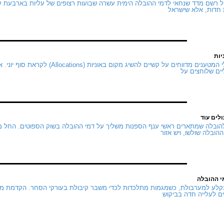
ל רשם מדד שנחאי לדמי ההובלה הימית עשרה שבועות רצופים של עליות בארבעת ע
 חדות, אלא שישראל
יות
משלחים ובעלי המטענים מדווחים על קשיים להשיג מ
יים שלוחצים על
לים עוד
הובלה שמתארים ראשי ענף הספנות משליך על דמי ההובלה בשוק הספוטים. החל מ
הובלה שולשו, ויש אזור
 ההובלה
קלע למערבולת, כשמגמות מתלכדות לכדי משבר קיבולת בעורקי הסחר. הקדמת משל
ם לעלייה חדה בביקוש