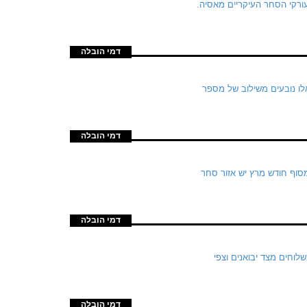
ורקי הסחר העיקריים מאסיה.
דמי הובלה
קום באוניות (Allocations) לקראת סוף יוני. אלו נובעים משילוב של מספר
דמי הובלה
סוף חודש מרץ יש אזור סחר
דמי הובלה
וחים מצד יבואנים וצפי
דמי הובלה