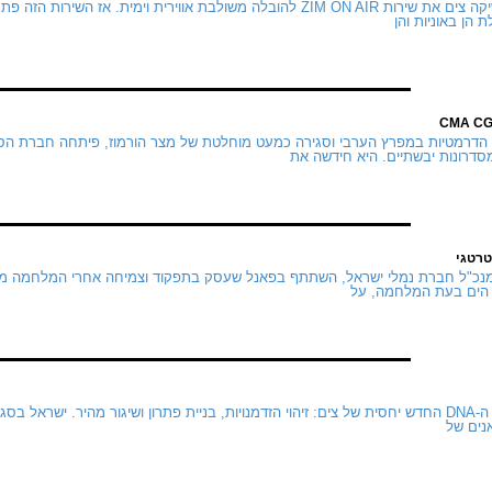
ביוני 2025 השיקה צים את שירות ZIM ON AIR להובלה משולבת אווירית וימית. אז
 הן באוניות והן
דרונות יבשתיים. היא חידשה את
רטגי
מנכ"ל חברת נמלי ישראל, השתתף בפאנל שעסק בתפקוד וצמיחה אחרי המלחמה מול 
 הים בעת המלחמה, על
כבר ראינו את ה-DNA החדש יחסית של צים: זיהוי הזדמנויות, בניית פתרון ושיגור מהיר. ישראל ב
נים של