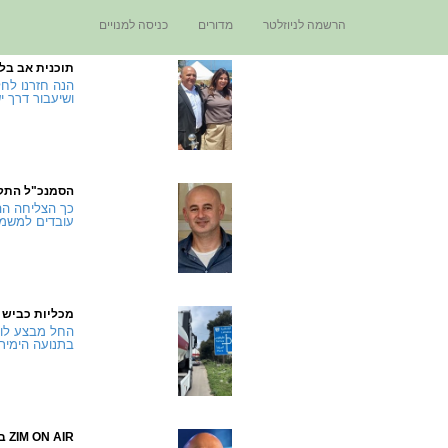
הרשמה לניוזלטר
מדורים
כניסה למנויים
תוכנית אב בל
ושיעבור דרך י
הסמנכ"ל התק
כך הצליחה הה
עובדים למשמרות ש
מכליות כביש 
החל מבצע לוג
בתנועה הימית 
ZIM ON AIR באוויר