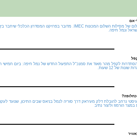
י אם
הנה חזרנו לחלום של מסילות השלום המכונות IMEC. מדובר בפרויקט המסדרון 
שראל ונמל חיפה.
פל
סתדרות לקפל מהר מאוד את סמנכ"ל התפעול החדש של נמל חיפה: ביום חמישי הו
ונות של 12 שעות.
כחלופה?
יסטי נרחב להובלת דלק מעיראק דרך סוריה לנמל בניאס שבים התיכון, שנועד לעק
במצר הורמוז וליצור נתיב