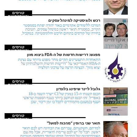
קורסים
והשתלמויות
רכש ולוגיסטיקה למינהל עסקים
המרכז ללימודים אקדמיים באור יהודה יפתח בסמסטר
הקרוב, במסגרת תואר ראשון במינהל עסקים, חטיבת
בחירה של קורסים בתחום הרכש והלוגיסטיקה. במקביל,
קורסים
והשתלמויות
מפגש: דרישות חדשות של ה-FDA ביצוא מזון
התאחדות התעשיינים תקיים מחר מפגש מיוחד עם נציגת
ה-FDA האמריקאי על "דרישות חדשות והשלכותיהן על
יצוא מזון". הנציגה תרצה על עדכוני רגולציה
קורסים
והשתלמויות
גלובל ליינר שיפינג בלונדון
הכנס השנתי ה-15 במניין של CI ייערך השנה ב-18
באפריל. זהו הכנס הנחשב ביותר בענף הספנות שראשי
הענף (כמעט) מתמודדים לקבל בו זמן דיבור, שכן
קורסים
והשתלמויות
תואר שני ברופין "מהכוח לפועל"
למדתם, השקעתם, עברתם את הבחינה ויש לכם תואר
ראשון. תכל´ס? יש לכם ערימת תיאוריות, אבל מה עם
האוניברסיטה של החיים? קורס שנתפר בתפיסה מעניינת